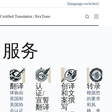
[language-switcher]
Certified Translation | RexTrans
服务
翻译
认
创译
转录
证/
和文
体验由
根据您
英国和
宣誓
案撰
的要求
美国协
和风
翻译
写
会认证
格，准