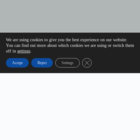
We are using cookies to give you the best experience on our website.
You can find out more about which cookies we are using or switch them
off in
settings
.
Close GDPR Cookie Banner
Accept
Reject
Settings