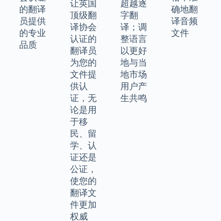
让英国
超越逐
的翻译
确地翻
顶级翻
字翻
员提供
译音频
译协会
译；调
的专业
文件
认证的
整语言
品质
翻译员
以更好
为您的
地与当
文件提
地市场
供认
用户产
证，无
生共鸣
论是用
于移
民、留
学、认
证还是
公证，
使您的
翻译文
件更加
权威