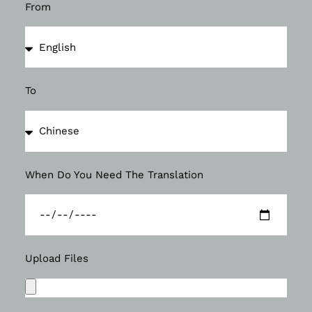
From
To
When Do You Need The Translation
Upload Files