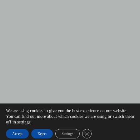
We are using cookies to give you the best experience on our website.
You can find out more about which cookies we are using or switch them
off in
settings
.
Close GDPR Cookie Banner
Accept
Reject
Settings